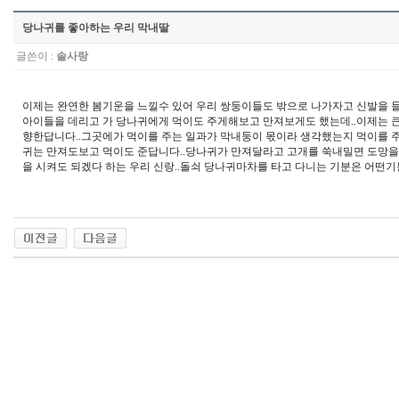
당나귀를 좋아하는 우리 막내딸
글쓴이 :
솔사랑
이제는 완연한 봄기운을 느낄수 있어 우리 쌍둥이들도 밖으로 나가자고 신발을 들
아이들을 데리고 가 당나귀에게 먹이도 주게해보고 만져보게도 했는데..이제는 큰
향한답니다..그곳에가 먹이를 주는 일과가 막내둥이 몫이라 생각했는지 먹이를 주면
귀는 만져도보고 먹이도 준답니다..당나귀가 만져달라고 고개를 쑥내밀면 도망을
을 시켜도 되겠다 하는 우리 신랑..돌쇠 당나귀마차를 타고 다니는 기분은 어떤기