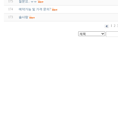
175
질문요.. ㅠㅠ
174
예약가능 및 가격 문의?
173
솔사랑
1
2