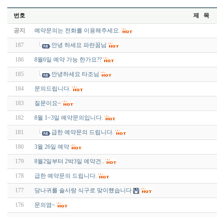
번호
제 목
공지
예약문의는 전화를 이용해주세요.
187
안녕 하세요 파란꿈님
186
8월6일 예약 가능 한가요??
185
안녕하세요 타조님
184
문의드립니다.
183
질문이요~
182
8월 1~3일 예약문의입니다.
181
급한 예약문의 드립니다.
180
3월 26일 예약
179
8월2일부터 2박3일 예약건..
178
급한 예약문의 드립니다.
177
당나귀를 솔사랑 식구로 맞이헀습니다
176
문의염~