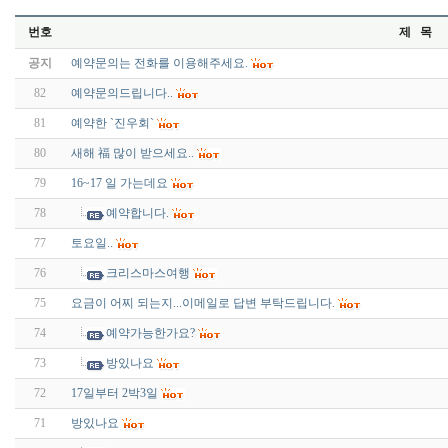
번호
제 목
공지
예약문의는 전화를 이용해주세요.
82
예약문의드립니다..
81
예약한 `진우회`
80
새해 福 많이 받으세요..
79
16~17 일 가는데요
78
예약합니다.
77
토요일..
76
크리스마스여행
75
요금이 어찌 되는지...이메일로 답변 부탁드립니다.
74
예약가능한가요?
73
방있나요
72
17일부터 2박3일
71
방있나요