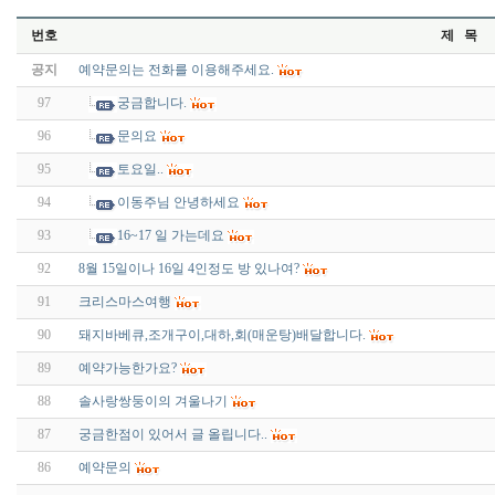
번호
제 목
공지
예약문의는 전화를 이용해주세요.
97
궁금합니다.
96
문의요
95
토요일..
94
이동주님 안녕하세요
93
16~17 일 가는데요
92
8월 15일이나 16일 4인정도 방 있나여?
91
크리스마스여행
90
돼지바베큐,조개구이,대하,회(매운탕)배달합니다.
89
예약가능한가요?
88
솔사랑쌍둥이의 겨울나기
87
궁금한점이 있어서 글 올립니다..
86
예약문의