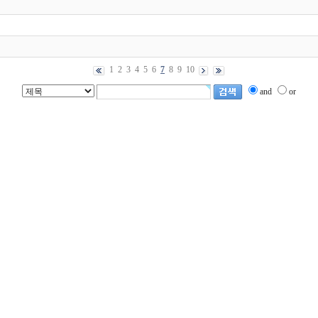
1
2
3
4
5
6
7
8
9
10
and
or