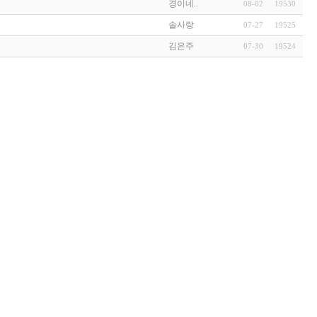
경이네..
08-02
19530
솔사랑
07-27
19525
김은주
07-30
19524