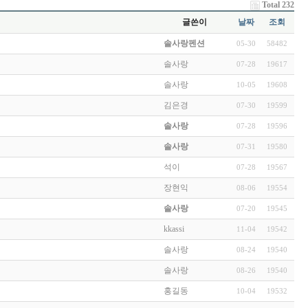
Total 232
글쓴이
날짜
조회
솔사랑펜션
05-30
58482
솔사랑
07-28
19617
솔사랑
10-05
19608
김은경
07-30
19599
솔사랑
07-28
19596
솔사랑
07-31
19580
석이
07-28
19567
장현익
08-06
19554
솔사랑
07-20
19545
kkassi
11-04
19542
솔사랑
08-24
19540
솔사랑
08-26
19540
홍길동
10-04
19532