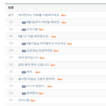
번호
공지
예약문의는 전화를 이용해주세요.
142
8월2일부터 2박3일 예약건..
141
건의사항
140
8월 12~14일 예약문의요...
139
8월13일날 예약할려고 하는데요
138
김은경님 안녕하세요
137
예약 문의입니다
136
급한 예약 문의 드립니다.
135
예약...
134
솔사랑 머슴님 고생이 많쿠려...
133
드디어 찾았다...
132
예약문의
131
건의사항