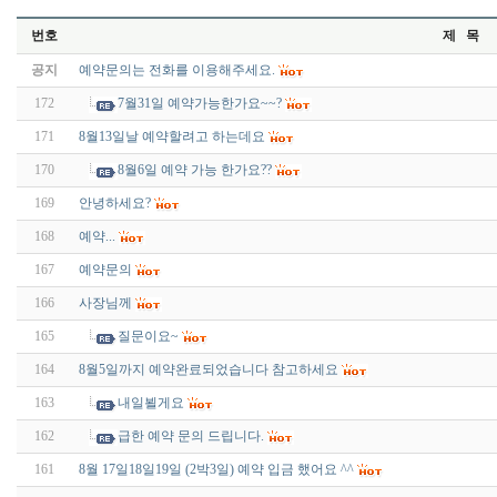
번호
제 목
공지
예약문의는 전화를 이용해주세요.
172
7월31일 예약가능한가요~~?
171
8월13일날 예약할려고 하는데요
170
8월6일 예약 가능 한가요??
169
안녕하세요?
168
예약...
167
예약문의
166
사장님께
165
질문이요~
164
8월5일까지 예약완료되었습니다 참고하세요
163
내일뵐게요
162
급한 예약 문의 드립니다.
161
8월 17일18일19일 (2박3일) 예약 입금 했어요 ^^