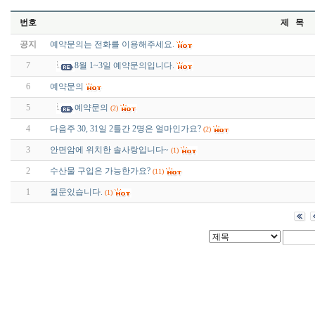
번호
제 목
공지
예약문의는 전화를 이용해주세요.
7
8월 1~3일 예약문의입니다.
6
예약문의
5
예약문의
(2)
4
다음주 30, 31일 2틀간 2명은 얼마인가요?
(2)
3
안면암에 위치한 솔사랑입니다~
(1)
2
수산물 구입은 가능한가요?
(11)
1
질문있습니다.
(1)